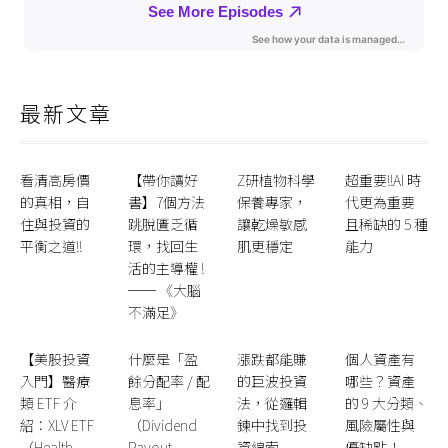
最新文章
看清高房價
【帶你讀好
Z研植物科學
超重要!!AI 時
的真相，自
書】7個方法
保養專家，
代更為重要
住與投資的
跳脫匱乏循
讓乾燥敏感
且稀缺的 5 種
平衡之道!!
環，找回生
肌更穩定
能力
活的主導權 !
── 《大腦
不滿足》
【美股投資
什麼是「盈
漲跌都能賺
個人資產有
入門】醫療
餘分配率 / 配
的巨波投資
哪些？資產
類 ETF 介
息率」
法，從邏輯
的 9 大分類、
紹：XLV ETF
（Dividend
鍊中找到投
風險屬性與
（Health
Payout
資線索
優缺點！