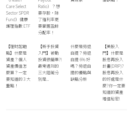
Care Select
Ratio）？想
Sector SPDR
要存股，除
Fund）健康
了殖利率更
護理指數 ETF
要掌握盈餘
分配率！
【理財起跑
【新手投資
什麼是勞退
【美股入
點】什麼是
入門】被動
自提？勞退
門】什麼是
資產？個人
投資很簡單?!
自提 6% 好
股息再投入
資產價值怎
最常遇到的
嗎？勞退自
計畫(DRIP)?
麼算？一定
三大阻礙分
提的優點與
股息再投入
要知道的 3 大
別是...
缺點分析
的好處是什
重點！
麼?你一定要
知道的資產
增值秘密!