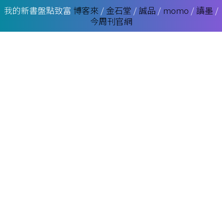
我的新書盤點致富
博客來
/
金石堂
/
誠品
/
momo
/
讀墨
/
今周刊官網