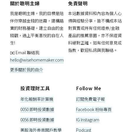
關於聰明主婦
免責聲明
我是聰明主婦，我的目標是陪
本站數據資料和內容為個人心
伴你穿越金錢的迷霧，建構踏
得與經驗分享，皆不構成本站
實的財務基礎，建立自由的金
對買賣或持有任何證券/金融
錢觀，過上平衡喜悅的自在人
產品的推薦意圖，亦不保證資
生!
料絕對正確，如有任何意見或
指教，歡迎私訊與我聯絡。
✉️ Email 聯絡我:
hello@wisehomemaker.com
更多關於我的自介
投資理財工具
Follow Me
年化報酬率計算機
訂閱免費電子報
0050 即時投資數據
Facebook 粉絲專頁
0056 即時投資數據
IG Instagram
美股海外券商開戶教學
Podcast