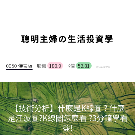
聰明主婦の生活投資學
0050 儀表板
股價
180.9
K值
52.81
05/26 12:50 更新
【技術分析】什麼是K線圖 ? 什麼
是江波圖?K線圖怎麼看 ?3分鐘學看
盤!