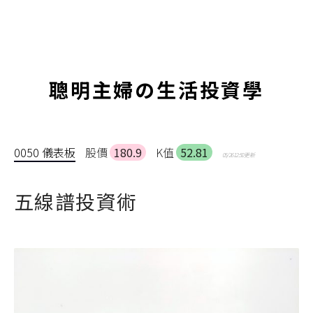
聰明主婦の生活投資學
0050 儀表板
股價
180.9
K值
52.81
05/26 12:50 更新
五線譜投資術