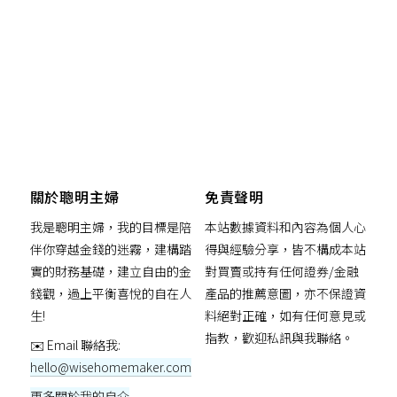
關於聰明主婦
免責聲明
我是聰明主婦，我的目標是陪
本站數據資料和內容為個人心
伴你穿越金錢的迷霧，建構踏
得與經驗分享，皆不構成本站
實的財務基礎，建立自由的金
對買賣或持有任何證券/金融
錢觀，過上平衡喜悅的自在人
產品的推薦意圖，亦不保證資
生!
料絕對正確，如有任何意見或
指教，歡迎私訊與我聯絡。
✉️ Email 聯絡我:
hello@wisehomemaker.com
更多關於我的自介