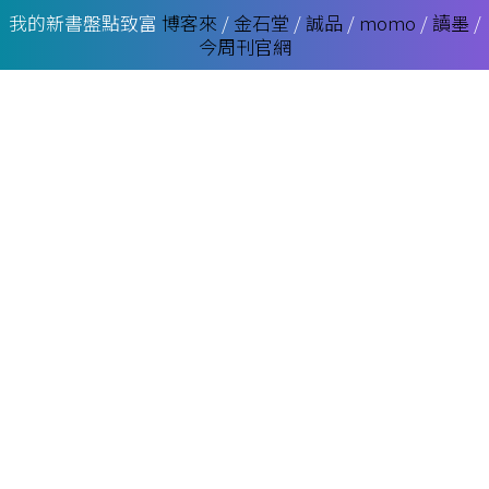
我的新書盤點致富
博客來
/
金石堂
/
誠品
/
momo
/
讀墨
/
今周刊官網