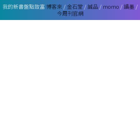
我的新書盤點致富
博客來
/
金石堂
/
誠品
/
momo
/
讀墨
/
今周刊官網