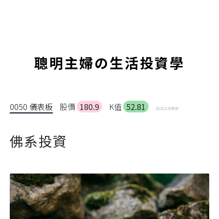
聰明主婦の生活投資學
0050 儀表板
股價
180.9
K值
52.81
05/26 12:50 更新
佛系投資