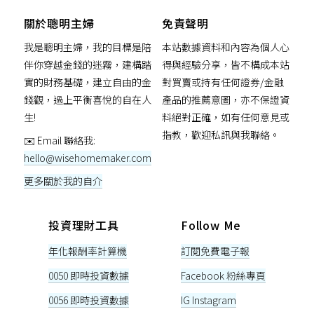
關於聰明主婦
免責聲明
我是聰明主婦，我的目標是陪
本站數據資料和內容為個人心
伴你穿越金錢的迷霧，建構踏
得與經驗分享，皆不構成本站
實的財務基礎，建立自由的金
對買賣或持有任何證券/金融
錢觀，過上平衡喜悅的自在人
產品的推薦意圖，亦不保證資
生!
料絕對正確，如有任何意見或
指教，歡迎私訊與我聯絡。
✉️ Email 聯絡我:
hello@wisehomemaker.com
更多關於我的自介
投資理財工具
Follow Me
年化報酬率計算機
訂閱免費電子報
0050 即時投資數據
Facebook 粉絲專頁
0056 即時投資數據
IG Instagram