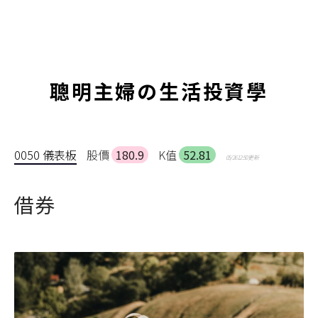
聰明主婦の生活投資學
0050 儀表板
股價
180.9
K值
52.81
05/26 12:50 更新
借券