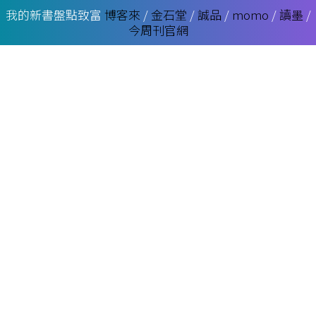
我的新書盤點致富
博客來
/
金石堂
/
誠品
/
momo
/
讀墨
/
今周刊官網