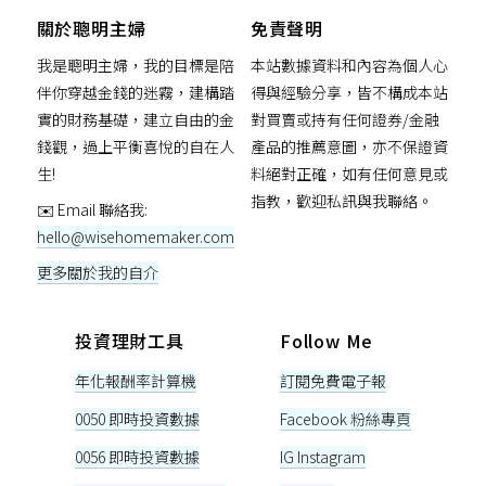
關於聰明主婦
免責聲明
我是聰明主婦，我的目標是陪
本站數據資料和內容為個人心
伴你穿越金錢的迷霧，建構踏
得與經驗分享，皆不構成本站
實的財務基礎，建立自由的金
對買賣或持有任何證券/金融
錢觀，過上平衡喜悅的自在人
產品的推薦意圖，亦不保證資
生!
料絕對正確，如有任何意見或
指教，歡迎私訊與我聯絡。
✉️ Email 聯絡我:
hello@wisehomemaker.com
更多關於我的自介
投資理財工具
Follow Me
年化報酬率計算機
訂閱免費電子報
0050 即時投資數據
Facebook 粉絲專頁
0056 即時投資數據
IG Instagram