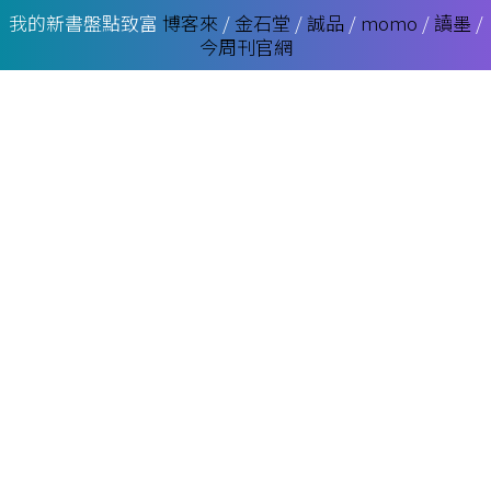
我的新書盤點致富
博客來
/
金石堂
/
誠品
/
momo
/
讀墨
/
今周刊官網