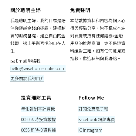
關於聰明主婦
免責聲明
我是聰明主婦，我的目標是陪
本站數據資料和內容為個人心
伴你穿越金錢的迷霧，建構踏
得與經驗分享，皆不構成本站
實的財務基礎，建立自由的金
對買賣或持有任何證券/金融
錢觀，過上平衡喜悅的自在人
產品的推薦意圖，亦不保證資
生!
料絕對正確，如有任何意見或
指教，歡迎私訊與我聯絡。
✉️ Email 聯絡我:
hello@wisehomemaker.com
更多關於我的自介
投資理財工具
Follow Me
年化報酬率計算機
訂閱免費電子報
0050 即時投資數據
Facebook 粉絲專頁
0056 即時投資數據
IG Instagram