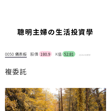
聰明主婦の生活投資學
0050 儀表板
股價
180.9
K值
52.81
05/26 12:50 更新
複委託