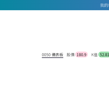
我的
0050 儀表板
股價
180.9
K值
52.8