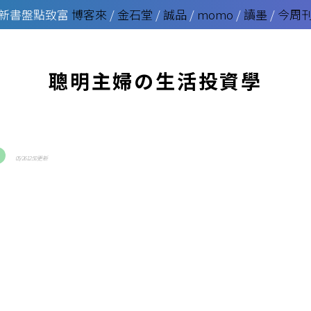
新書盤點致富
博客來
/
金石堂
/
誠品
/
momo
/
讀墨
/
今周
聰明主婦の生活投資學
1
05/26 12:50 更新