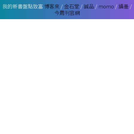
我的新書盤點致富
博客來
/
金石堂
/
誠品
/
momo
/
讀墨
/
今周刊官網