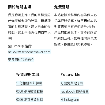
關於聰明主婦
免責聲明
我是聰明主婦，我的目標是陪
本站數據資料和內容為個人心
伴你穿越金錢的迷霧，建構踏
得與經驗分享，皆不構成本站
實的財務基礎，建立自由的金
對買賣或持有任何證券/金融
錢觀，過上平衡喜悅的自在人
產品的推薦意圖，亦不保證資
生!
料絕對正確，如有任何意見或
指教，歡迎私訊與我聯絡。
✉️ Email 聯絡我:
hello@wisehomemaker.com
更多關於我的自介
投資理財工具
Follow Me
年化報酬率計算機
訂閱免費電子報
0050 即時投資數據
Facebook 粉絲專頁
0056 即時投資數據
IG Instagram