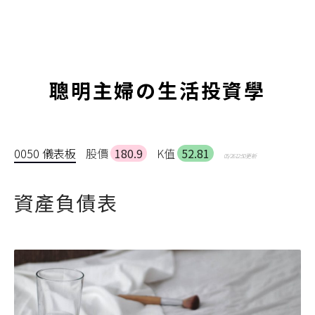
聰明主婦の生活投資學
0050 儀表板
股價
180.9
K值
52.81
05/26 12:50 更新
資產負債表