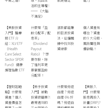
平衡之道!!
環，找回生
肌更穩定
能力
活的主導權 !
── 《大腦
不滿足》
【美股投資
什麼是「盈
漲跌都能賺
個人資產有
入門】醫療
餘分配率 / 配
的巨波投資
哪些？資產
類 ETF 介
息率」
法，從邏輯
的 9 大分類、
紹：XLV ETF
（Dividend
鍊中找到投
風險屬性與
（Health
Payout
資線索
優缺點！
Care Select
Ratio）？想
Sector SPDR
要存股，除
Fund）健康
了殖利率更
護理指數 ETF
要掌握盈餘
分配率！
【理財起跑
【新手投資
什麼是勞退
【美股入
點】什麼是
入門】被動
自提？勞退
門】什麼是
資產？個人
投資很簡單?!
自提 6% 好
股息再投入
資產價值怎
最常遇到的
嗎？勞退自
計畫(DRIP)?
麼算？一定
三大阻礙分
提的優點與
股息再投入