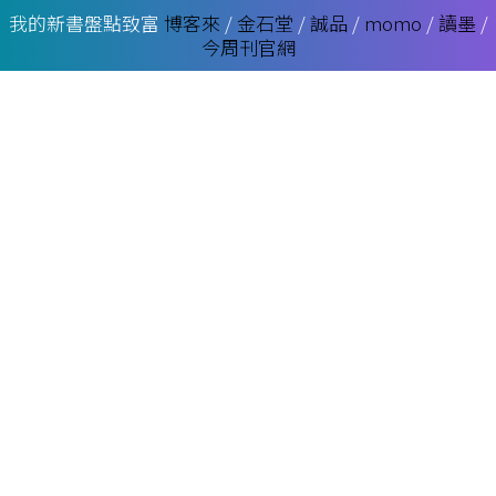
我的新書盤點致富
博客來
/
金石堂
/
誠品
/
momo
/
讀墨
/
今周刊官網