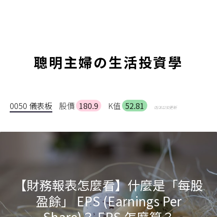
聰明主婦の生活投資學
0050 儀表板
股價
180.9
K值
52.81
05/26 12:50 更新
【財務報表怎麼看】什麼是「每股
盈餘」 EPS (Earnings Per
Share)？ EPS 怎麼算？