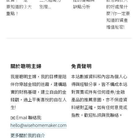
要知道的 3 大
別是...
缺點分析
的好處是什
重點！
麼?你一定要
知道的資產
增值秘密!
關於聰明主婦
免責聲明
我是聰明主婦，我的目標是陪
本站數據資料和內容為個人心
伴你穿越金錢的迷霧，建構踏
得與經驗分享，皆不構成本站
實的財務基礎，建立自由的金
對買賣或持有任何證券/金融
錢觀，過上平衡喜悅的自在人
產品的推薦意圖，亦不保證資
生!
料絕對正確，如有任何意見或
指教，歡迎私訊與我聯絡。
✉️ Email 聯絡我:
hello@wisehomemaker.com
更多關於我的自介