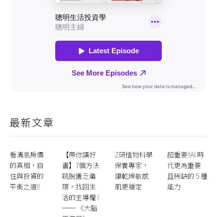
最新文章
看清高房價
【帶你讀好
Z研植物科學
超重要!!AI 時
的真相，自
書】7個方法
保養專家，
代更為重要
住與投資的
跳脫匱乏循
讓乾燥敏感
且稀缺的 5 種
平衡之道!!
環，找回生
肌更穩定
能力
活的主導權 !
── 《大腦