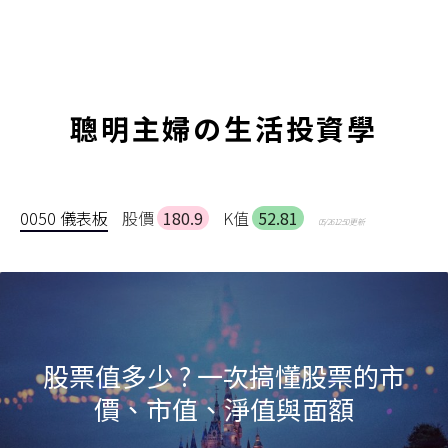
聰明主婦の生活投資學
0050 儀表板
股價
180.9
K值
52.81
05/26 12:50 更新
股票值多少 ? 一次搞懂股票的市
價、市值、淨值與面額