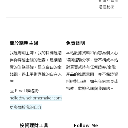
知道的資產
增值秘密!
關於聰明主婦
免責聲明
我是聰明主婦，我的目標是陪
本站數據資料和內容為個人心
伴你穿越金錢的迷霧，建構踏
得與經驗分享，皆不構成本站
實的財務基礎，建立自由的金
對買賣或持有任何證券/金融
錢觀，過上平衡喜悅的自在人
產品的推薦意圖，亦不保證資
生!
料絕對正確，如有任何意見或
指教，歡迎私訊與我聯絡。
✉️ Email 聯絡我:
hello@wisehomemaker.com
更多關於我的自介
投資理財工具
Follow Me