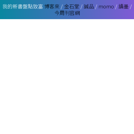
我的新書盤點致富
博客來
/
金石堂
/
誠品
/
momo
/
讀墨
/
今周刊官網