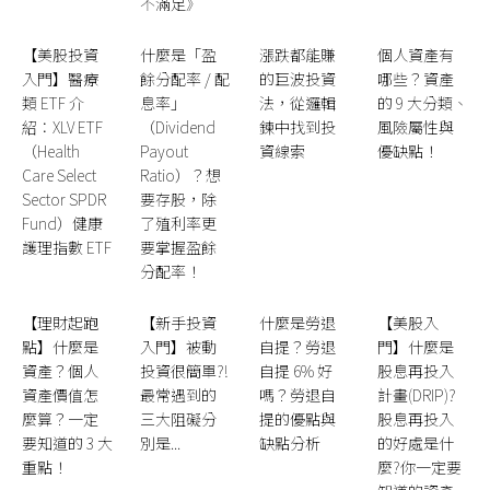
不滿足》
【美股投資
什麼是「盈
漲跌都能賺
個人資產有
入門】醫療
餘分配率 / 配
的巨波投資
哪些？資產
類 ETF 介
息率」
法，從邏輯
的 9 大分類、
紹：XLV ETF
（Dividend
鍊中找到投
風險屬性與
（Health
Payout
資線索
優缺點！
Care Select
Ratio）？想
Sector SPDR
要存股，除
Fund）健康
了殖利率更
護理指數 ETF
要掌握盈餘
分配率！
【理財起跑
【新手投資
什麼是勞退
【美股入
點】什麼是
入門】被動
自提？勞退
門】什麼是
資產？個人
投資很簡單?!
自提 6% 好
股息再投入
資產價值怎
最常遇到的
嗎？勞退自
計畫(DRIP)?
麼算？一定
三大阻礙分
提的優點與
股息再投入
要知道的 3 大
別是...
缺點分析
的好處是什
重點！
麼?你一定要