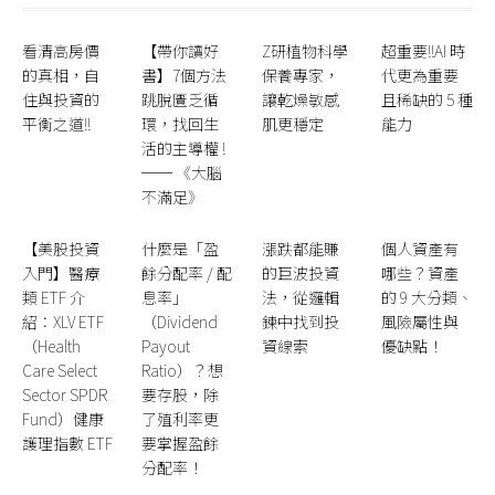
看清高房價
【帶你讀好
Z研植物科學
超重要!!AI 時
的真相，自
書】7個方法
保養專家，
代更為重要
住與投資的
跳脫匱乏循
讓乾燥敏感
且稀缺的 5 種
平衡之道!!
環，找回生
肌更穩定
能力
活的主導權 !
── 《大腦
不滿足》
【美股投資
什麼是「盈
漲跌都能賺
個人資產有
入門】醫療
餘分配率 / 配
的巨波投資
哪些？資產
類 ETF 介
息率」
法，從邏輯
的 9 大分類、
紹：XLV ETF
（Dividend
鍊中找到投
風險屬性與
（Health
Payout
資線索
優缺點！
Care Select
Ratio）？想
Sector SPDR
要存股，除
Fund）健康
了殖利率更
護理指數 ETF
要掌握盈餘
分配率！