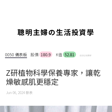
聰明主婦の生活投資學
0050 儀表板
股價
180.9
K值
52.81
05/26 12:50 更新
Z研植物科學保養專家，讓乾
燥敏感肌更穩定
Jun 06, 2024
發表