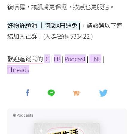
復噴霧，讓肌膚更保濕，妝感也更服貼。
好物許願池 ｜阿駿X珊迪兔 |
，請點選以下連
結加入社群！(入群密碼 533422 )
歡迎追蹤我的
IG
|
FB
|
Podcast
|
LINE
|
Threads