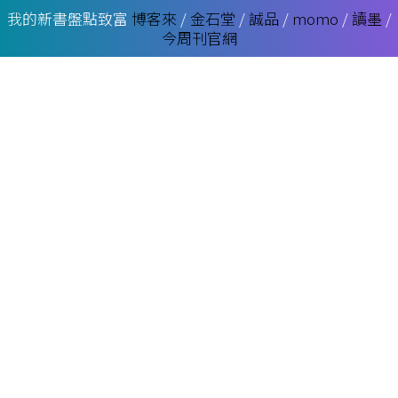
我的新書盤點致富
博客來
/
金石堂
/
誠品
/
momo
/
讀墨
/
今周刊官網