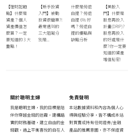
【理財起跑
【新手投資
什麼是勞退
【美股入
點】什麼是
入門】被動
自提？勞退
門】什麼是
資產？個人
投資很簡單?!
自提 6% 好
股息再投入
資產價值怎
最常遇到的
嗎？勞退自
計畫(DRIP)?
麼算？一定
三大阻礙分
提的優點與
股息再投入
要知道的 3 大
別是...
缺點分析
的好處是什
重點！
麼?你一定要
知道的資產
增值秘密!
關於聰明主婦
免責聲明
我是聰明主婦，我的目標是陪
本站數據資料和內容為個人心
伴你穿越金錢的迷霧，建構踏
得與經驗分享，皆不構成本站
實的財務基礎，建立自由的金
對買賣或持有任何證券/金融
錢觀，過上平衡喜悅的自在人
產品的推薦意圖，亦不保證資