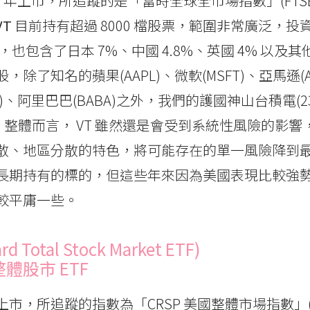
8 年上市，所追蹤的是「富時全球全市場指數」(FTSE Glo
VT
目前持有超過 8000 檔股票，範圍非常廣泛，
以外，也包含了日本 7%、中國 4.8%、英國 4% 以及
除了知名的蘋果(AAPL)、微軟(MSFT)、亞馬遜(A
OOG)、阿里巴巴(BABA)之外，我們的護國神山台積電(2
)。整體而言， VT 雖然還是會受到系統性風險的影
散、地區分散的特色，將可能存在的單一風險降到
長期持有的標的，但這些年來因為美國表現比較強
較平庸一些。
rd Total Stock Market ETF)
整體股市 ETF
01年上市，所追蹤的指數為「CRSP 美國整體市場指數」(C