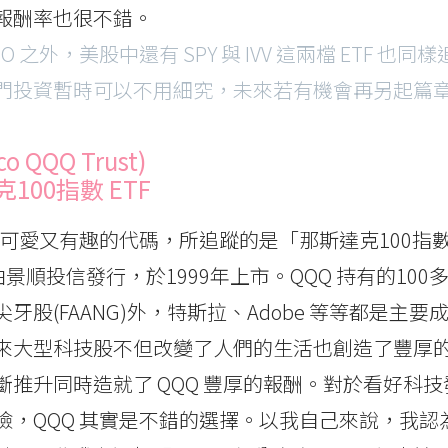
報酬率也很不錯。
VOO 之外，美股中還有 SPY 與 IVV 這兩檔 ETF 也同樣
門投資暫時可以不用細究，未來若有機會再另起篇章吧
co QQQ Trust)
100指數 ETF
常可愛又有趣的代碼，所追蹤的是「那斯達克100指數」 
x)，由景順投信發行，於1999年上市。QQQ 持有的10
牙股(FAANG)外，特斯拉、Adobe 等等都是主
來大型科技股不但改變了人們的生活也創造了豐厚
斷推升同時造就了 QQQ 豐厚的報酬。對於看好科
險，QQQ 其實是不錯的選擇。以我自己來說，我認