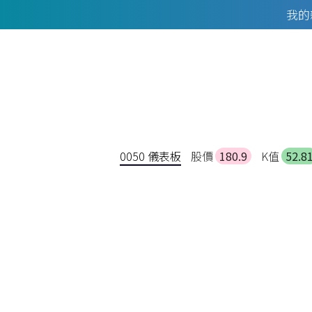
我的
0050 儀表板
股價
180.9
K值
52.8