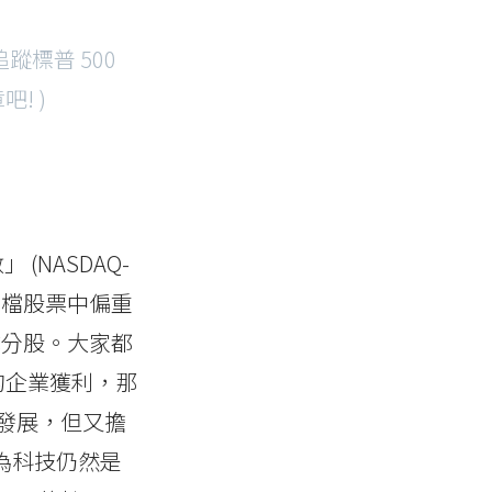
追蹤標普 500
! )
(NASDAQ-
0多檔股票中偏重
要成分股。大家都
的企業獲利，那
技發展，但又擔
為科技仍然是