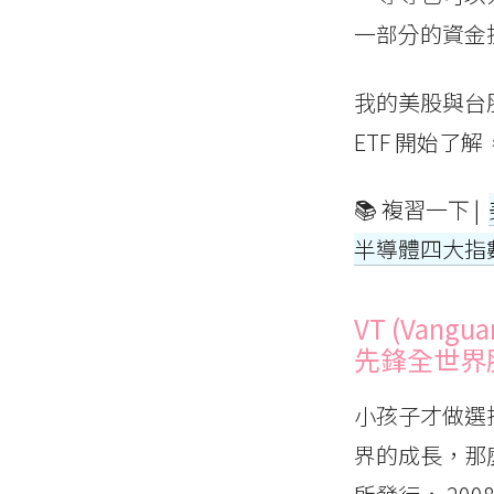
一部分的資金
我的美股與台
ETF 開始了
📚 複習一下 |
半導體四大指
VT (Vanguar
先鋒全世界股
小孩子才做選
界的成長，那麼選