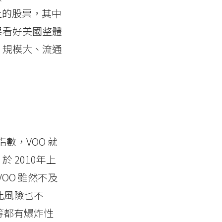
檔以上的股票，其中
果看好美國整體
，規模大、流通
指數，VOO 就
 於 2010年上
VOO 雖然不及
因此風險也不
等都有爆炸性