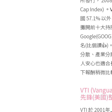
所發行， 200
Cap Index)
。
國 57.1% 
攤開前十大持股，
Google(G
名(比個讚👍
分散、產業分
人安心也適合
下報酬稍微比
VTI (Vangua
先鋒(美國)
VTI 於 20