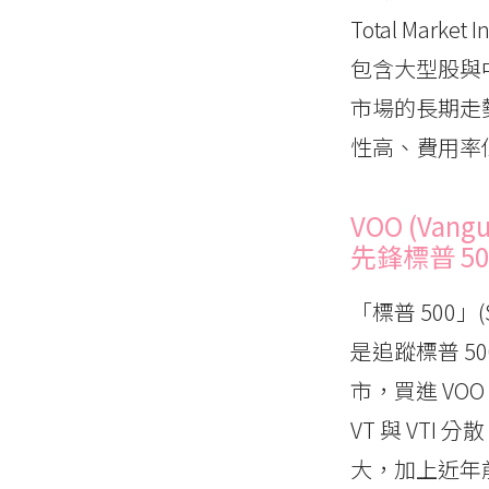
Total Ma
包含大型股與
市場的長期走
性高、費用率低
VOO (Vangu
先鋒標普 50
「標普 500」
是追蹤標普 500
市，買進 VO
VT 與 VT
大，加上近年