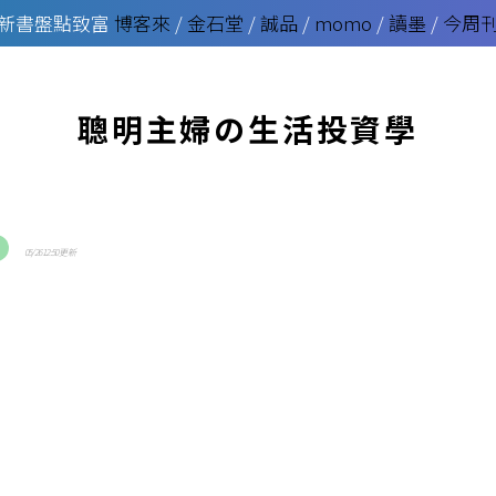
新書盤點致富
博客來
/
金石堂
/
誠品
/
momo
/
讀墨
/
今周
聰明主婦の生活投資學
1
05/26 12:50 更新