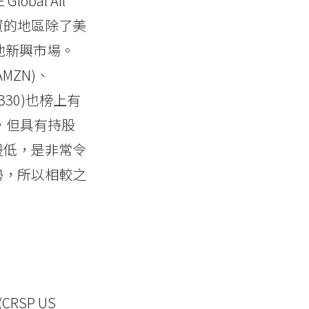
bal All
投資的地區除了美
其他新興市場。
MZN)、
330)也榜上有
響，但具有持股
最低，是非常令
勢，所以相較之
RSP US