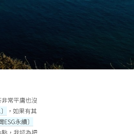
答非常平庸也沒
息〕
，如果有其
臺灣ESG永續〕
點點，我認為把